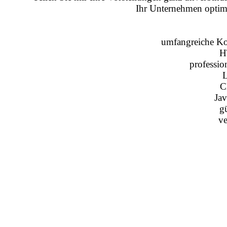
Ihr Unternehmen optima
umfangreiche Ko
H
professio
C
Jav
gü
ve